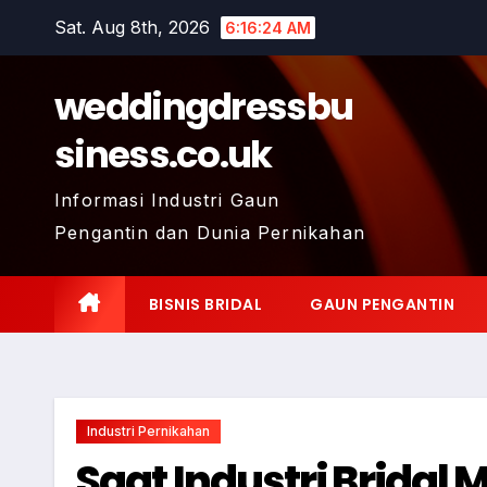
Skip
Sat. Aug 8th, 2026
6:16:25 AM
to
content
weddingdressbu
siness.co.uk
Informasi Industri Gaun
Pengantin dan Dunia Pernikahan
BISNIS BRIDAL
GAUN PENGANTIN
Industri Pernikahan
Saat Industri Brida