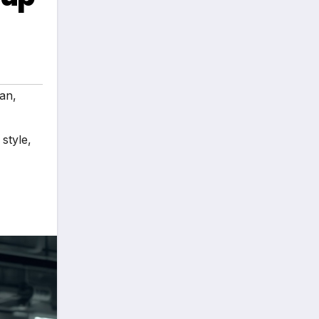
ian
,
style
,