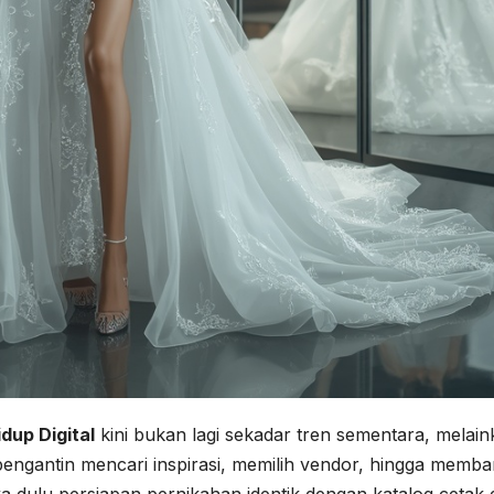
dup Digital
kini bukan lagi sekadar tren sementara, melai
ngantin mencari inspirasi, memilih vendor, hingga memb
ika dulu persiapan pernikahan identik dengan katalog cetak