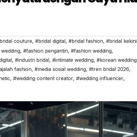
bridal couture
,
#bridal digital
,
#bridal fashion
,
#bridal kekin
l wedding
,
#fashion pengantin
,
#fashion wedding
,
igital
,
#industri bridal
,
#intimate wedding
,
#korean wedding 
jalah fashion
,
#media sosial wedding
,
#tren bridal 2026
,
hetic
,
#wedding content creator
,
#wedding influencer
,