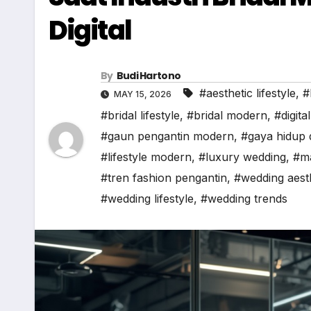
Digital
By
Budi Hartono
#aesthetic lifestyle
,
#
MAY 15, 2026
#bridal lifestyle
,
#bridal modern
,
#digita
#gaun pengantin modern
,
#gaya hidup d
#lifestyle modern
,
#luxury wedding
,
#ma
#tren fashion pengantin
,
#wedding aest
#wedding lifestyle
,
#wedding trends