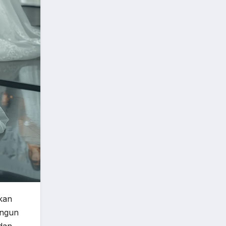
nkan
angun
 dan