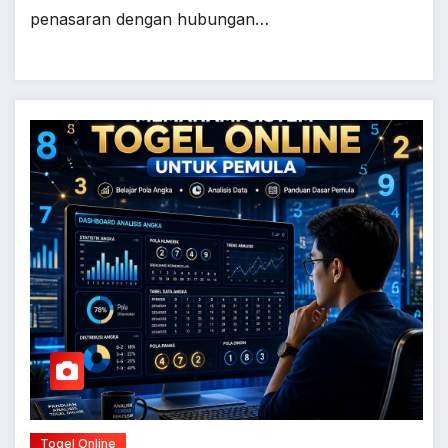
penasaran dengan hubungan…
Togel Online