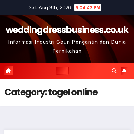
Skip
Sat. Aug 8th, 2026
9:04:45 PM
to
content
weddingdressbusiness.co.uk
Informasi Industri Gaun Pengantin dan Dunia
Pernikahan
Category:
togel online