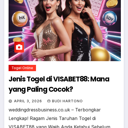
Togel Online
Jenis Togel di VISABET88: Mana
yang Paling Cocok?
APRIL 3, 2026
BUDI HARTONO
weddingdressbusiness.co.uk – Terbongkar
Lengkap! Ragam Jenis Taruhan Togel di
VISABET88 yang Wajib Anda Ketahui Sebelum