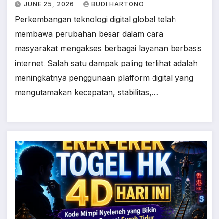
JUNE 25, 2026
BUDI HARTONO
Perkembangan teknologi digital global telah
membawa perubahan besar dalam cara
masyarakat mengakses berbagai layanan berbasis
internet. Salah satu dampak paling terlihat adalah
meningkatnya penggunaan platform digital yang
mengutamakan kecepatan, stabilitas,…