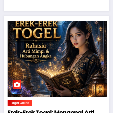
Togel Online
Erek-Erek Togel: Mengenal Arti