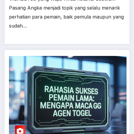
Pasang Angka menjadi topik yang selalu menarik
perhatian para pemain, baik pemula maupun yang
sudah…