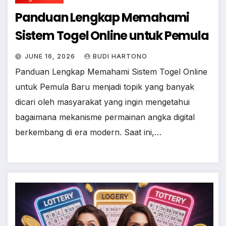
Panduan Lengkap Memahami
Sistem Togel Online untuk Pemula
JUNE 16, 2026
BUDI HARTONO
Panduan Lengkap Memahami Sistem Togel Online
untuk Pemula Baru menjadi topik yang banyak
dicari oleh masyarakat yang ingin mengetahui
bagaimana mekanisme permainan angka digital
berkembang di era modern. Saat ini,…