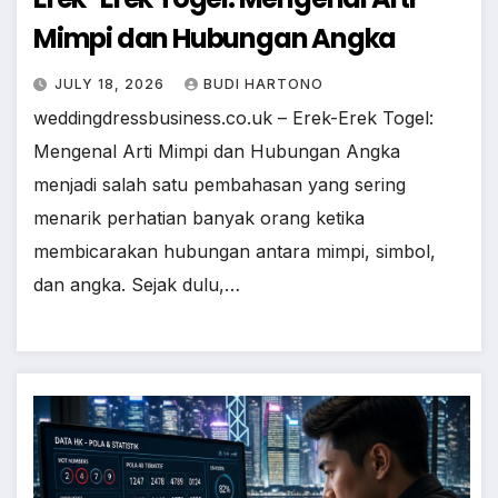
Mimpi dan Hubungan Angka
JULY 18, 2026
BUDI HARTONO
weddingdressbusiness.co.uk – Erek-Erek Togel:
Mengenal Arti Mimpi dan Hubungan Angka
menjadi salah satu pembahasan yang sering
menarik perhatian banyak orang ketika
membicarakan hubungan antara mimpi, simbol,
dan angka. Sejak dulu,…