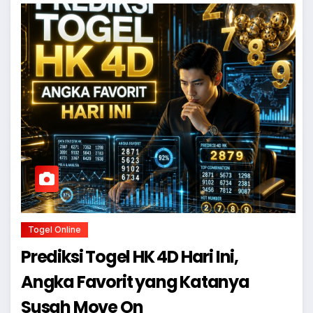
Togel Online
Prediksi Togel HK 4D Hari Ini,
Angka Favorit yang Katanya
Susah Move On