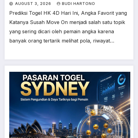
AUGUST 3, 2026
BUDI HARTONO
Prediksi Togel HK 4D Hari Ini, Angka Favorit yang
Katanya Susah Move On menjadi salah satu topik
yang sering dicari oleh pemain angka karena
banyak orang tertarik melihat pola, riwayat…