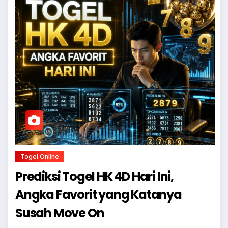
Togel Online
Prediksi Togel HK 4D Hari Ini,
Angka Favorit yang Katanya
Susah Move On