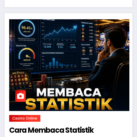
Casino Online
Cara Membaca Statistik