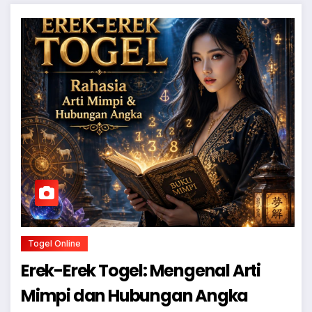
Togel Online
Erek-Erek Togel: Mengenal Arti
Mimpi dan Hubungan Angka