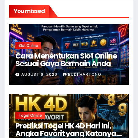
You missed
Slot Online
Cara Menentukan Slot Online
Sesuai Gaya Bermain Anda
AUGUST 6, 2026
BUDI HARTONO
Togel Online
Prediksi Togel HK 4D Hari Ini,
Angka Favorit yang Katanya