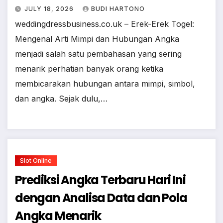
JULY 18, 2026
BUDI HARTONO
weddingdressbusiness.co.uk – Erek-Erek Togel:
Mengenal Arti Mimpi dan Hubungan Angka
menjadi salah satu pembahasan yang sering
menarik perhatian banyak orang ketika
membicarakan hubungan antara mimpi, simbol,
dan angka. Sejak dulu,…
Slot Online
Prediksi Angka Terbaru Hari Ini
dengan Analisa Data dan Pola
Angka Menarik