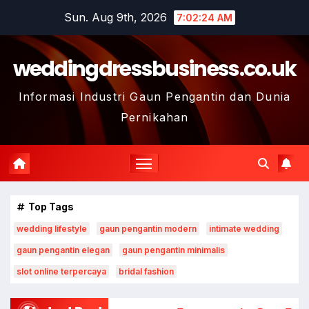
Skip
Sun. Aug 9th, 2026
7:02:26 AM
to
content
weddingdressbusiness.co.uk
Informasi Industri Gaun Pengantin dan Dunia
Pernikahan
Top Tags
wedding lifestyle
gaun pengantin modern
intimate wedding
gaun pengantin elegan
gaun pengantin minimalis
slot online terpercaya
bridal fashion