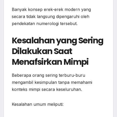
Banyak konsep erek-erek modern yang
secara tidak langsung dipengaruhi oleh
pendekatan numerologi tersebut.
Kesalahan yang Sering
Dilakukan Saat
Menafsirkan Mimpi
Beberapa orang sering terburu-buru
mengambil kesimpulan tanpa memahami
konteks mimpi secara keseluruhan.
Kesalahan umum meliputi: