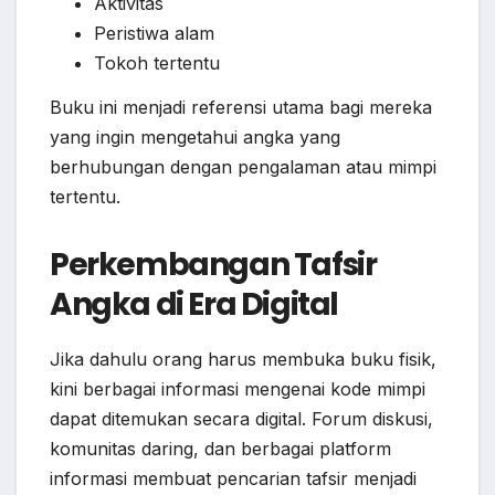
Aktivitas
Peristiwa alam
Tokoh tertentu
Buku ini menjadi referensi utama bagi mereka
yang ingin mengetahui angka yang
berhubungan dengan pengalaman atau mimpi
tertentu.
Perkembangan Tafsir
Angka di Era Digital
Jika dahulu orang harus membuka buku fisik,
kini berbagai informasi mengenai kode mimpi
dapat ditemukan secara digital. Forum diskusi,
komunitas daring, dan berbagai platform
informasi membuat pencarian tafsir menjadi