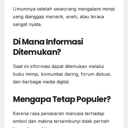
Umumnya setelah seseorang mengalami mimpi
yang dianggap menarik, aneh, atau terasa
sangat nyata.
Di Mana Informasi
Ditemukan?
Saat ini informasi dapat ditemukan melalui
buku mimpi, komunitas daring, forum diskusi,
dan berbagai media digital.
Mengapa Tetap Populer?
Karena rasa penasaran manusia terhadap
simbol dan makna tersembunyi tidak pernah