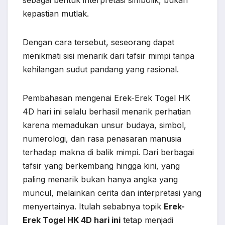
sebagai bentuk interpretasi simbolik, bukan
kepastian mutlak.
Dengan cara tersebut, seseorang dapat
menikmati sisi menarik dari tafsir mimpi tanpa
kehilangan sudut pandang yang rasional.
Pembahasan mengenai Erek-Erek Togel HK
4D hari ini selalu berhasil menarik perhatian
karena memadukan unsur budaya, simbol,
numerologi, dan rasa penasaran manusia
terhadap makna di balik mimpi. Dari berbagai
tafsir yang berkembang hingga kini, yang
paling menarik bukan hanya angka yang
muncul, melainkan cerita dan interpretasi yang
menyertainya. Itulah sebabnya topik
Erek-
Erek Togel HK 4D hari ini
tetap menjadi