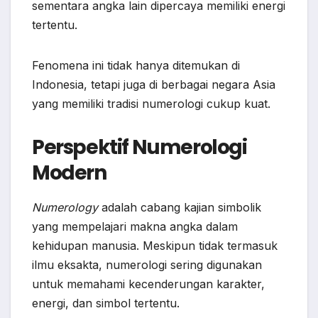
sementara angka lain dipercaya memiliki energi
tertentu.
Fenomena ini tidak hanya ditemukan di
Indonesia, tetapi juga di berbagai negara Asia
yang memiliki tradisi numerologi cukup kuat.
Perspektif Numerologi
Modern
Numerology
adalah cabang kajian simbolik
yang mempelajari makna angka dalam
kehidupan manusia. Meskipun tidak termasuk
ilmu eksakta, numerologi sering digunakan
untuk memahami kecenderungan karakter,
energi, dan simbol tertentu.