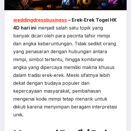
weddingdressbusiness
– Erek-Erek Togel HK
4D hari ini
menjadi salah satu topik yang
banyak dicari oleh para pecinta tafsir mimpi
dan angka keberuntungan. Tidak sedikit orang
yang penasaran dengan hubungan antara
mimpi, simbol tertentu, hingga kombinasi
angka yang dipercaya memiliki makna khusus
dalam tradisi erek-erek. Meski sifatnya lebih
dekat dengan budaya populer dan
kepercayaan masyarakat, pembahasan
mengenai kode mimpi tetap menarik untuk
diikuti karena menyimpan beragam interpretasi
unik.