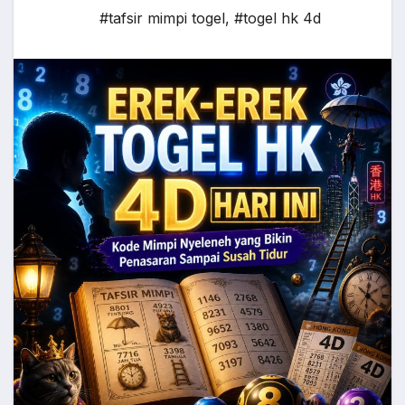
#tafsir mimpi togel
,
#togel hk 4d