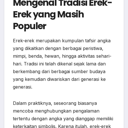
Mengenal Tradisi Erek-
Erek yang Masih
Populer
Erek-erek merupakan kumpulan tafsir angka
yang dikaitkan dengan berbagai peristiwa,
mimpi, benda, hewan, hingga aktivitas sehari-
hari. Tradisi ini telah dikenal sejak lama dan
berkembang dari berbagai sumber budaya
yang kemudian diwariskan dari generasi ke
generasi.
Dalam praktiknya, seseorang biasanya
mencoba menghubungkan pengalaman
tertentu dengan angka yang dianggap memiliki
keterkaitan simbolis. Karena itulah, erek-erek