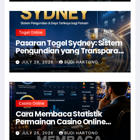
Togel Online
Pasaran Togel Sydney: Sistem
Pengundian yang Transparan
dan Daya Tariknya
JULY 29, 2026
BUDI HARTONO
Casino Online
Cara Membaca Statistik
Permainan Casino Online
dengan Lebih Mudah
JULY 25, 2026
BUDI HARTONO