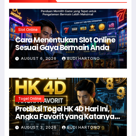
Slot Online
Cara Menentukan Slot Online
Sesuai Gaya Bermain Anda
AUGUST 6, 2026
BUDI HARTONO
Togel Online
Prediksi Togel HK 4D Hari Ini,
Angka Favorit yang Katanya
Susah Move On
AUGUST 3, 2026
BUDI HARTONO