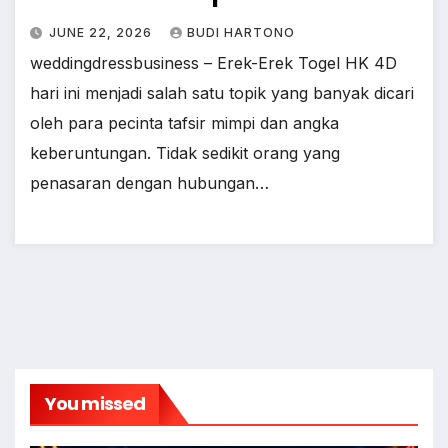
JUNE 22, 2026
BUDI HARTONO
weddingdressbusiness – Erek-Erek Togel HK 4D
hari ini menjadi salah satu topik yang banyak dicari
oleh para pecinta tafsir mimpi dan angka
keberuntungan. Tidak sedikit orang yang
penasaran dengan hubungan…
You missed