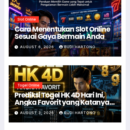
Slot Online
Cara Menentukan Slot Online
Sesuai Gaya Bermain Anda
AUGUST 6, 2026
BUDI HARTONO
Togel Online
Prediksi Togel HK 4D Hari Ini,
Angka Favorit yang Katanya
Susah Move On
AUGUST 3, 2026
BUDI HARTONO