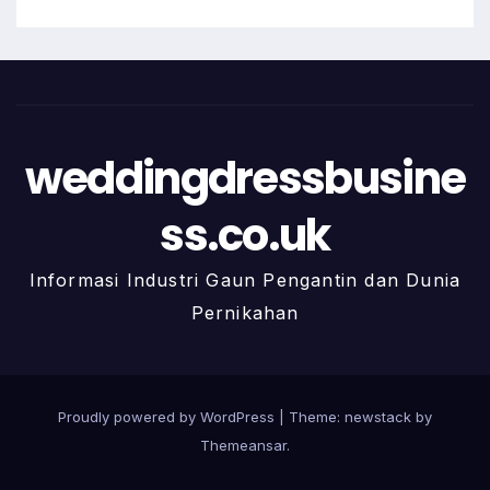
weddingdressbusine
ss.co.uk
Informasi Industri Gaun Pengantin dan Dunia
Pernikahan
Proudly powered by WordPress
|
Theme: newstack by
Themeansar
.