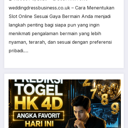
weddingdressbusiness.co.uk – Cara Menentukan
Slot Online Sesuai Gaya Bermain Anda menjadi
langkah penting bagi siapa pun yang ingin
menikmati pengalaman bermain yang lebih
nyaman, terarah, dan sesuai dengan preferensi
pribadi.…