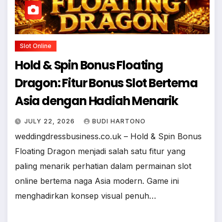
Slot Online
Hold & Spin Bonus Floating
Dragon: Fitur Bonus Slot Bertema
Asia dengan Hadiah Menarik
JULY 22, 2026
BUDI HARTONO
weddingdressbusiness.co.uk – Hold & Spin Bonus
Floating Dragon menjadi salah satu fitur yang
paling menarik perhatian dalam permainan slot
online bertema naga Asia modern. Game ini
menghadirkan konsep visual penuh…