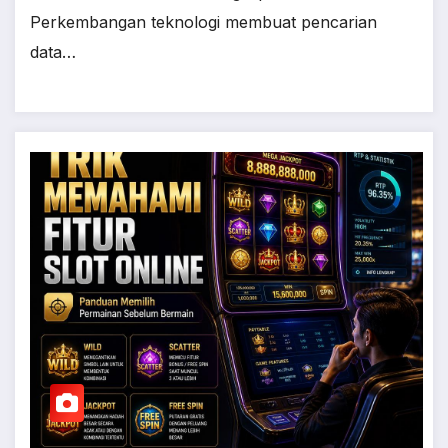
Perkembangan teknologi membuat pencarian
data…