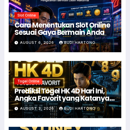
Slot Online
Cara Menentukan Slot Online
Sesuai Gaya Bermain Anda
AUGUST 6, 2026
BUDI HARTONO
Togel Online
Prediksi Togel HK 4D Hari Ini,
Angka Favorit yang Katanya
Susah Move On
AUGUST 3, 2026
BUDI HARTONO