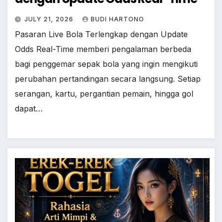
JULY 21, 2026
BUDI HARTONO
Pasaran Live Bola Terlengkap dengan Update
Odds Real-Time memberi pengalaman berbeda
bagi penggemar sepak bola yang ingin mengikuti
perubahan pertandingan secara langsung. Setiap
serangan, kartu, pergantian pemain, hingga gol
dapat…