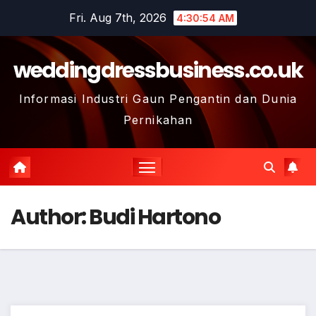
Skip
Fri. Aug 7th, 2026
4:30:56 AM
to
content
weddingdressbusiness.co.uk
Informasi Industri Gaun Pengantin dan Dunia
Pernikahan
Author:
Budi Hartono