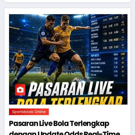
Sportsbook Online
Pasaran Live Bola Terlengkap
dengan Update Odds Real-Time