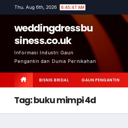
Skip
Thu. Aug 6th, 2026
8:45:47 AM
to
content
weddingdressbu
siness.co.uk
Informasi Industri Gaun
Pengantin dan Dunia Pernikahan
BISNIS BRIDAL
GAUN PENGANTIN
Tag:
buku mimpi 4d