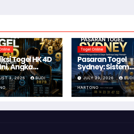
Online
Togel Online
iksi Togel HK 4D
Pasaran Togel
 Ini, Angka
Sydney: Sistem
rit yang
Pengundian ya
UST 3, 2026
BUDI
JULY 29, 2026
BUDI
anya Susah
Transparan dan
e On
Daya Tariknya
NO
HARTONO