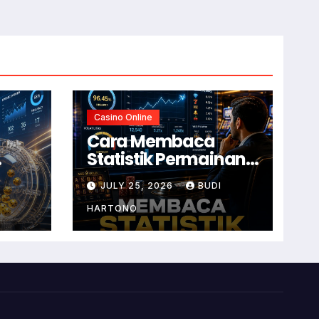
Casino Online
Cara Membaca
Statistik Permainan
ng
Casino Online
JULY 25, 2026
BUDI
dengan Lebih Mudah
HARTONO