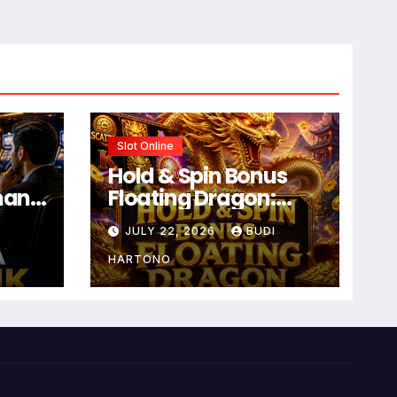
Slot Online
Hold & Spin Bonus
nan
Floating Dragon:
Fitur Bonus Slot
JULY 22, 2026
BUDI
udah
Bertema Asia
dengan Hadiah
HARTONO
Menarik