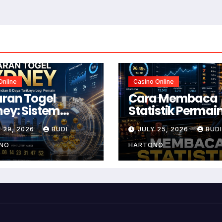
Online
Casino Online
ran Togel
Cara Membaca
ey: Sistem
Statistik Permai
gundian yang
Casino Online
 29, 2026
BUDI
JULY 25, 2026
BUDI
nsparan dan
dengan Lebih M
 Tariknya
NO
HARTONO