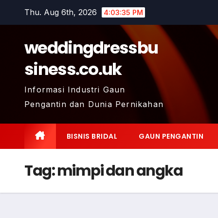
Skip
Thu. Aug 6th, 2026
4:03:35 PM
to
content
weddingdressbu
siness.co.uk
Informasi Industri Gaun
Pengantin dan Dunia Pernikahan
BISNIS BRIDAL
GAUN PENGANTIN
Tag:
mimpi dan angka