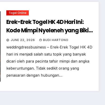
Togel Online
Erek-Erek Togel HK 4D Hari Ini:
Kode Mimpi Nyeleneh yang Bikin
Penasaran Sampai Susah Tidur
JUNE 22, 2026
BUDI HARTONO
weddingdressbusiness – Erek-Erek Togel HK 4D
hari ini menjadi salah satu topik yang banyak
dicari oleh para pecinta tafsir mimpi dan angka
keberuntungan. Tidak sedikit orang yang
penasaran dengan hubungan…