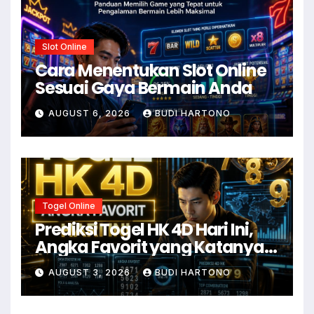
Slot Online
Cara Menentukan Slot Online
Sesuai Gaya Bermain Anda
AUGUST 6, 2026
BUDI HARTONO
Togel Online
Prediksi Togel HK 4D Hari Ini,
Angka Favorit yang Katanya
Susah Move On
AUGUST 3, 2026
BUDI HARTONO