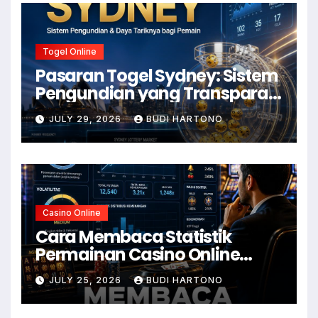
Togel Online
Pasaran Togel Sydney: Sistem
Pengundian yang Transparan
dan Daya Tariknya
JULY 29, 2026
BUDI HARTONO
Casino Online
Cara Membaca Statistik
Permainan Casino Online
dengan Lebih Mudah
JULY 25, 2026
BUDI HARTONO