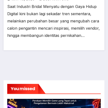
Saat Industri Bridal Menyatu dengan Gaya Hidup
Digital kini bukan lagi sekadar tren sementara,
melainkan perubahan besar yang mengubah cara
calon pengantin mencari inspirasi, memilih vendor,
hingga membangun identitas pernikahan…
You missed