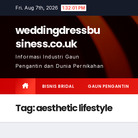
Skip
Fri. Aug 7th, 2026
1:32:01 PM
to
content
weddingdressbu
siness.co.uk
Informasi Industri Gaun
Pengantin dan Dunia Pernikahan
BISNIS BRIDAL
GAUN PENGANTIN
Tag:
aesthetic lifestyle