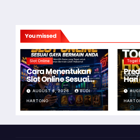
You missed
Slot Online
Togel 
Cara Menentukan
Pred
Slot Online Sesuai
Hari
Gaya Bermain Anda
Favo
AUGUST 6, 2026
BUDI
AUG
Kat
Mov
HARTONO
HARTO