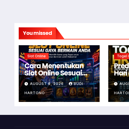
You missed
Slot Online
Togel 
Cara Menentukan
Pred
Slot Online Sesuai
Hari
Gaya Bermain Anda
Favo
AUGUST 6, 2026
BUDI
AUG
Kat
Mov
HARTONO
HARTO