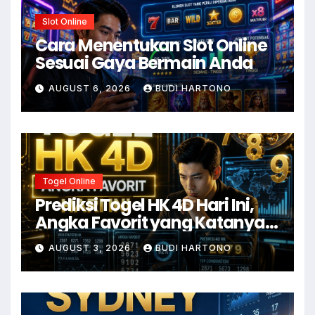
Slot Online
Cara Menentukan Slot Online
Sesuai Gaya Bermain Anda
AUGUST 6, 2026
BUDI HARTONO
Togel Online
Prediksi Togel HK 4D Hari Ini,
Angka Favorit yang Katanya
Susah Move On
AUGUST 3, 2026
BUDI HARTONO