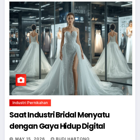
Industri Pernikahan
Saat Industri Bridal Menyatu
dengan Gaya Hidup Digital
MAY 15, 2026
BUDI HARTONO