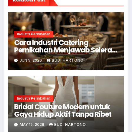
Industri Pernikahan
Cara Industri Catering
Pernikahan Menjawab Selera
Modern
JUN 5, 2026
BUDI HARTONO
Industri Pernikahan
Bridal Couture Modern untuk
Gaya Hidup Aktif Tanpa Ribet
MAY 15, 2026
BUDI HARTONO