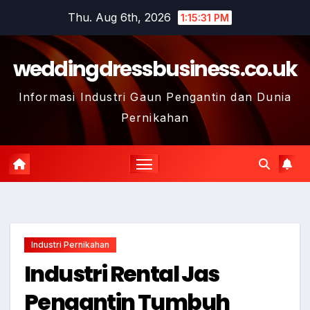
Skip
Thu. Aug 6th, 2026
1:15:32 PM
to
content
weddingdressbusiness.co.uk
Informasi Industri Gaun Pengantin dan Dunia
Pernikahan
Industri Pernikahan
Industri Rental Jas
Pengantin Tumbuh