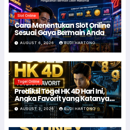
Slot Online
Cara Menentukan Slot Online
Sesuai Gaya Bermain Anda
AUGUST 6, 2026
BUDI HARTONO
Togel Online
Prediksi Togel HK 4D Hari Ini,
Angka Favorit yang Katanya
Susah Move On
AUGUST 3, 2026
BUDI HARTONO