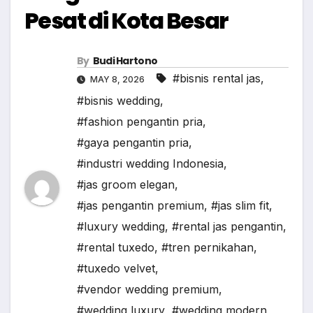
Pesat di Kota Besar
By
Budi Hartono
#bisnis rental jas
,
MAY 8, 2026
#bisnis wedding
,
#fashion pengantin pria
,
#gaya pengantin pria
,
#industri wedding Indonesia
,
#jas groom elegan
,
#jas pengantin premium
,
#jas slim fit
,
#luxury wedding
,
#rental jas pengantin
,
#rental tuxedo
,
#tren pernikahan
,
#tuxedo velvet
,
#vendor wedding premium
,
#wedding luxury
,
#wedding modern