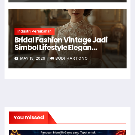
Industri Pernikahan
Bridal Fashion Vintage Jadi
Simbol Lifestyle Elegan
Digandrungi
MAY 15, 2026
BUDI HARTONO
You missed