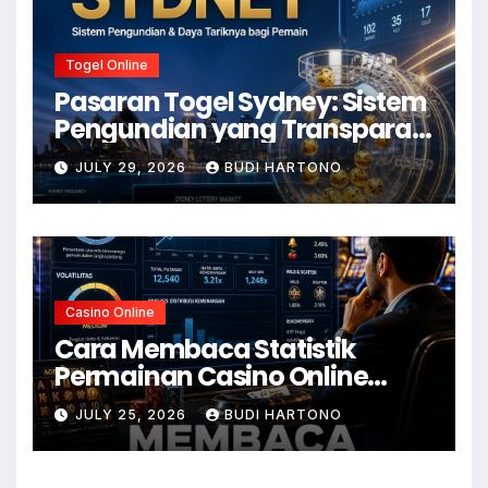
Togel Online
Pasaran Togel Sydney: Sistem
Pengundian yang Transparan
dan Daya Tariknya
JULY 29, 2026
BUDI HARTONO
Casino Online
Cara Membaca Statistik
Permainan Casino Online
dengan Lebih Mudah
JULY 25, 2026
BUDI HARTONO