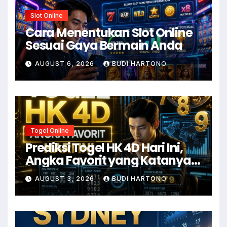
Slot Online
Cara Menentukan Slot Online
Sesuai Gaya Bermain Anda
AUGUST 6, 2026
BUDI HARTONO
Togel Online
Prediksi Togel HK 4D Hari Ini,
Angka Favorit yang Katanya
Susah Move On
AUGUST 3, 2026
BUDI HARTONO