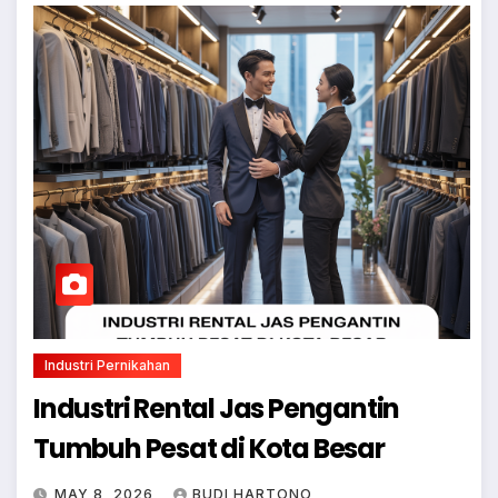
Industri Pernikahan
Industri Rental Jas Pengantin
Tumbuh Pesat di Kota Besar
MAY 8, 2026
BUDI HARTONO