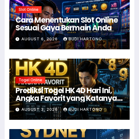
Slot Online
Cara Menentukan Slot Online
Sesuai Gaya Bermain Anda
AUGUST 6, 2026
BUDI HARTONO
Togel Online
Prediksi Togel HK 4D Hari Ini,
Angka Favorit yang Katanya
Susah Move On
AUGUST 3, 2026
BUDI HARTONO