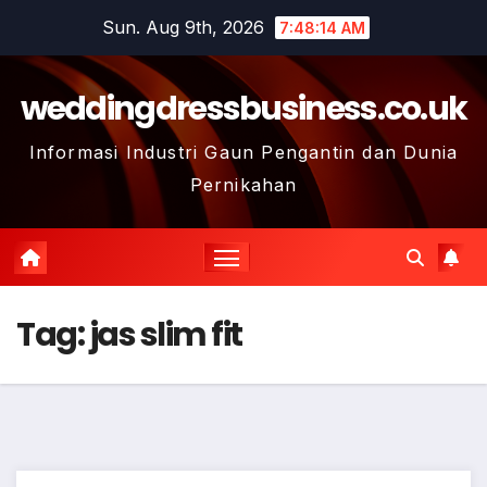
Skip
Sun. Aug 9th, 2026
7:48:14 AM
to
content
weddingdressbusiness.co.uk
Informasi Industri Gaun Pengantin dan Dunia
Pernikahan
Tag:
jas slim fit