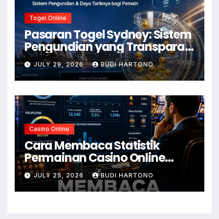
Togel Online
Pasaran Togel Sydney: Sistem
Pengundian yang Transparan
dan Daya Tariknya
JULY 29, 2026
BUDI HARTONO
Casino Online
Cara Membaca Statistik
Permainan Casino Online
dengan Lebih Mudah
JULY 25, 2026
BUDI HARTONO