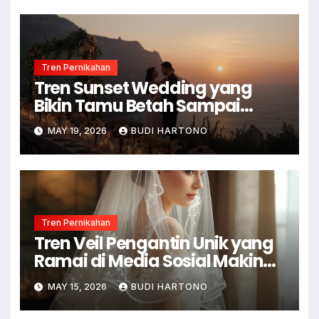
Tren Pernikahan
Tren Sunset Wedding yang
Bikin Tamu Betah Sampai
Malam
MAY 19, 2026
BUDI HARTONO
Tren Pernikahan
Tren Veil Pengantin Unik yang
Ramai di Media Sosial Makin
Ikonik
MAY 15, 2026
BUDI HARTONO