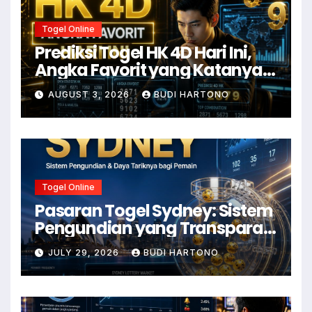
Togel Online
Prediksi Togel HK 4D Hari Ini,
Angka Favorit yang Katanya
Susah Move On
AUGUST 3, 2026
BUDI HARTONO
Togel Online
Pasaran Togel Sydney: Sistem
Pengundian yang Transparan
dan Daya Tariknya
JULY 29, 2026
BUDI HARTONO