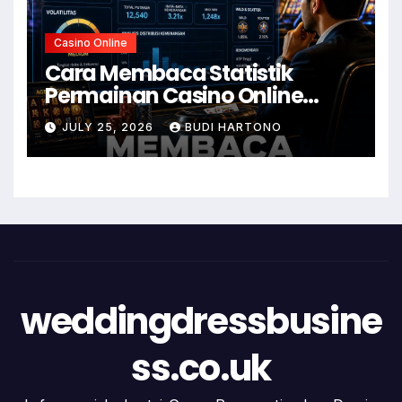
Casino Online
Cara Membaca Statistik
Permainan Casino Online
dengan Lebih Mudah
JULY 25, 2026
BUDI HARTONO
weddingdressbusine
ss.co.uk