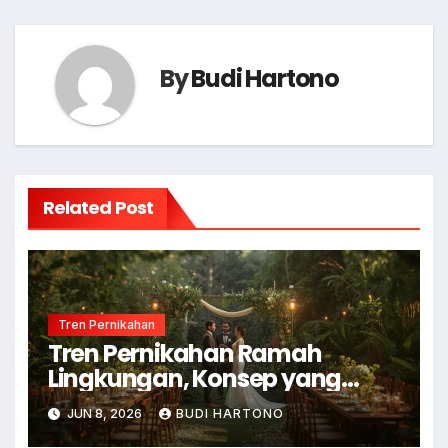
By
Budi Hartono
Related Post
Tren Pernikahan
Tren Pernikahan Ramah
Lingkungan, Konsep yang
Makin Diminati
JUN 8, 2026
BUDI HARTONO