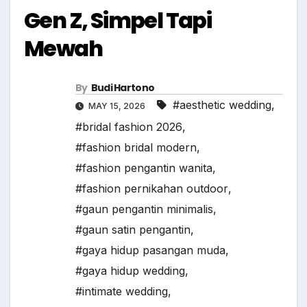
Gen Z, Simpel Tapi
Mewah
By
Budi Hartono
#aesthetic wedding
,
MAY 15, 2026
#bridal fashion 2026
,
#fashion bridal modern
,
#fashion pengantin wanita
,
#fashion pernikahan outdoor
,
#gaun pengantin minimalis
,
#gaun satin pengantin
,
#gaya hidup pasangan muda
,
#gaya hidup wedding
,
#intimate wedding
,