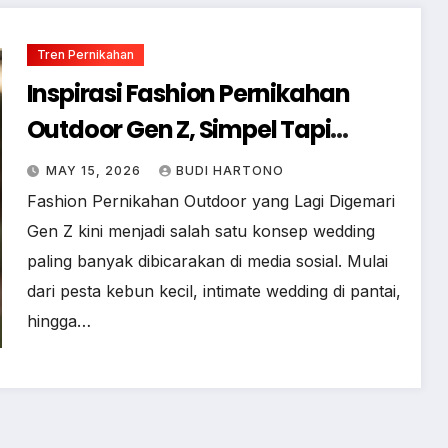
Tren Pernikahan
Inspirasi Fashion Pernikahan
Outdoor Gen Z, Simpel Tapi
Mewah
MAY 15, 2026
BUDI HARTONO
Fashion Pernikahan Outdoor yang Lagi Digemari
Gen Z kini menjadi salah satu konsep wedding
paling banyak dibicarakan di media sosial. Mulai
dari pesta kebun kecil, intimate wedding di pantai,
hingga…