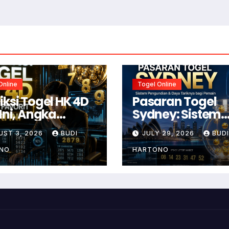
Online
Togel Online
iksi Togel HK 4D
Pasaran Togel
 Ini, Angka
Sydney: Sistem
rit yang
Pengundian ya
UST 3, 2026
BUDI
JULY 29, 2026
BUDI
anya Susah
Transparan dan
e On
Daya Tariknya
NO
HARTONO