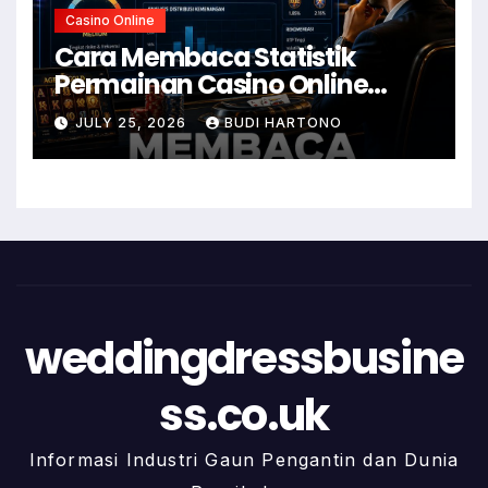
Casino Online
Cara Membaca Statistik
Permainan Casino Online
dengan Lebih Mudah
JULY 25, 2026
BUDI HARTONO
weddingdressbusine
ss.co.uk
Informasi Industri Gaun Pengantin dan Dunia