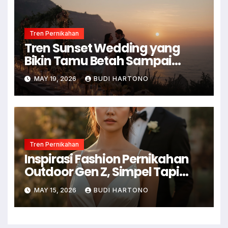
Tren Pernikahan
Tren Sunset Wedding yang
Bikin Tamu Betah Sampai
Malam
MAY 19, 2026
BUDI HARTONO
Tren Pernikahan
Inspirasi Fashion Pernikahan
Outdoor Gen Z, Simpel Tapi
Mewah
MAY 15, 2026
BUDI HARTONO