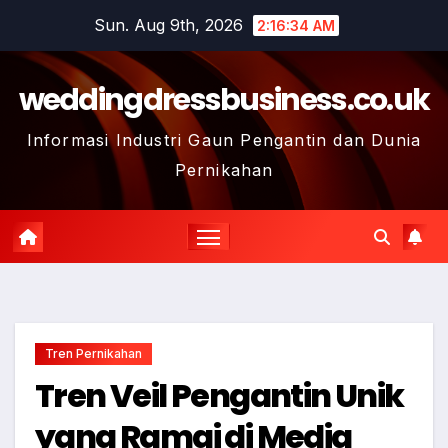
Skip
Sun. Aug 9th, 2026
2:16:35 AM
to
content
weddingdressbusiness.co.uk
Informasi Industri Gaun Pengantin dan Dunia
Pernikahan
Tren Pernikahan
Tren Veil Pengantin Unik
yang Ramai di Media