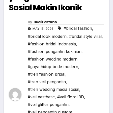
Sosial Makin Ikonik
By
Budi Hartono
#bridal fashion
,
MAY 15, 2026
#bridal look modern
,
#bridal style viral
,
#fashion bridal Indonesia
,
#fashion pengantin kekinian
,
#fashion wedding modern
,
#gaya hidup bride modern
,
#tren fashion bridal
,
#tren veil pengantin
,
#tren wedding media sosial
,
#veil aesthetic
,
#veil floral 3D
,
#veil glitter pengantin
,
#veil pengantin custom
,