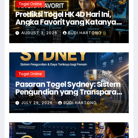
Togel Online
Prediksi Togel HK 4D Hari Ini,
Angka Favorit yang Katanya
Susah Move On
AUGUST 3, 2026
BUDI HARTONO
Togel Online
Pasaran Togel Sydney: Sistem
Pengundian yang Transparan
dan Daya Tariknya
JULY 29, 2026
BUDI HARTONO