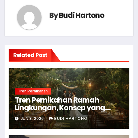
By
Budi Hartono
Related Post
Tren Pernikahan
Tren Pernikahan Ramah
Lingkungan, Konsep yang
Makin Diminati
JUN 8, 2026
BUDI HARTONO