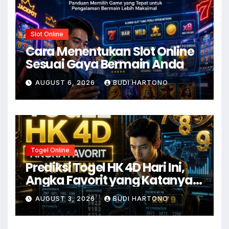
Slot Online
Cara Menentukan Slot Online
Sesuai Gaya Bermain Anda
AUGUST 6, 2026
BUDI HARTONO
Togel Online
Prediksi Togel HK 4D Hari Ini,
Angka Favorit yang Katanya
Susah Move On
AUGUST 3, 2026
BUDI HARTONO