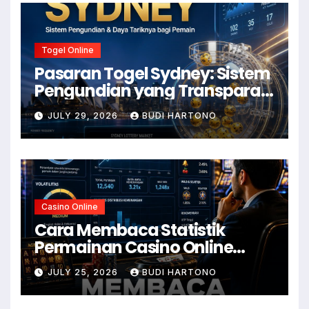
Togel Online
Pasaran Togel Sydney: Sistem
Pengundian yang Transparan
dan Daya Tariknya
JULY 29, 2026
BUDI HARTONO
Casino Online
Cara Membaca Statistik
Permainan Casino Online
dengan Lebih Mudah
JULY 25, 2026
BUDI HARTONO