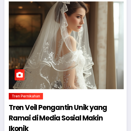
Tren Pernikahan
Tren Veil Pengantin Unik yang
Ramai di Media Sosial Makin
Ikonik