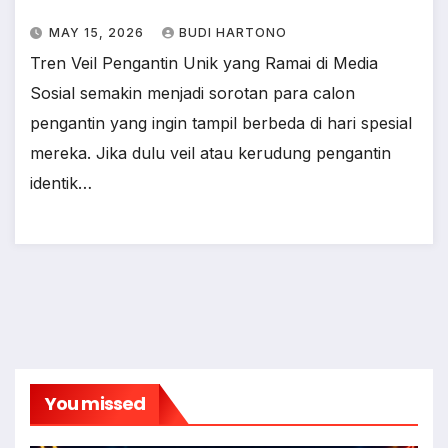
MAY 15, 2026
BUDI HARTONO
Tren Veil Pengantin Unik yang Ramai di Media
Sosial semakin menjadi sorotan para calon
pengantin yang ingin tampil berbeda di hari spesial
mereka. Jika dulu veil atau kerudung pengantin
identik…
You missed