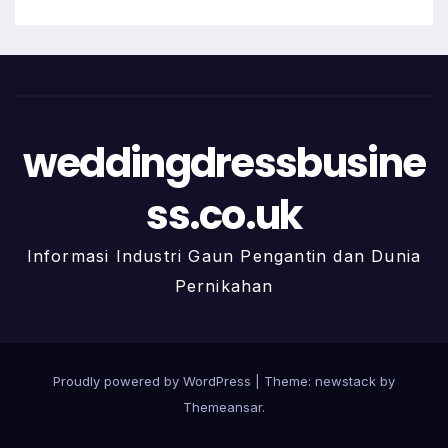
weddingdressbusine
ss.co.uk
Informasi Industri Gaun Pengantin dan Dunia
Pernikahan
Proudly powered by WordPress
|
Theme: newstack by
Themeansar
.