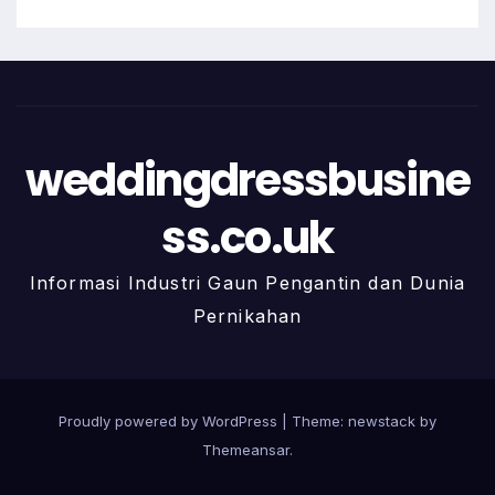
weddingdressbusine
ss.co.uk
Informasi Industri Gaun Pengantin dan Dunia
Pernikahan
Proudly powered by WordPress
|
Theme: newstack by
Themeansar
.