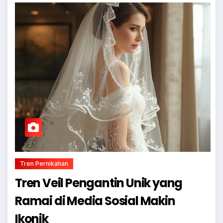
Tren Pernikahan
Tren Veil Pengantin Unik yang
Ramai di Media Sosial Makin
Ikonik