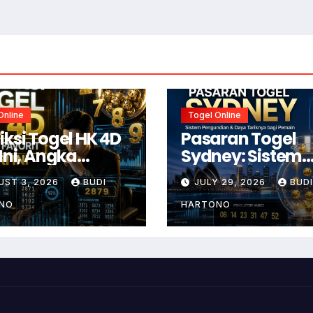
Online
Togel Online
iksi Togel HK 4D
Pasaran Togel
 Ini, Angka
Sydney: Sistem
rit yang
Pengundian ya
UST 3, 2026
BUDI
JULY 29, 2026
BUDI
anya Susah
Transparan dan
e On
Daya Tariknya
NO
HARTONO