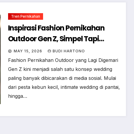
Tren Pernikahan
Inspirasi Fashion Pernikahan
Outdoor Gen Z, Simpel Tapi
Mewah
MAY 15, 2026
BUDI HARTONO
Fashion Pernikahan Outdoor yang Lagi Digemari
Gen Z kini menjadi salah satu konsep wedding
paling banyak dibicarakan di media sosial. Mulai
dari pesta kebun kecil, intimate wedding di pantai,
hingga…