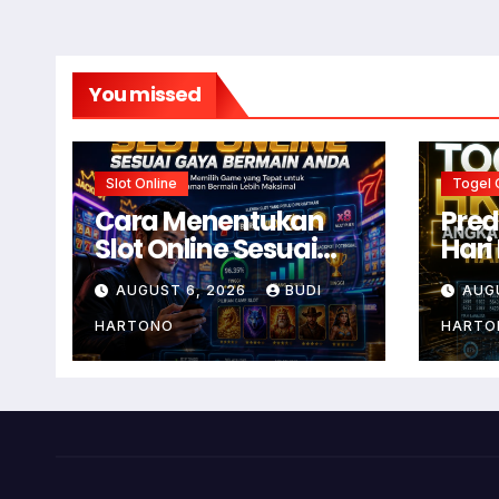
You missed
Slot Online
Togel 
Cara Menentukan
Pred
Slot Online Sesuai
Hari
Gaya Bermain Anda
Favo
AUGUST 6, 2026
BUDI
AUG
Kat
Mov
HARTONO
HARTO