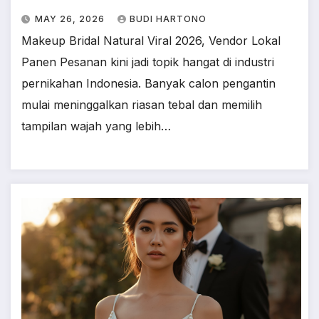
MAY 26, 2026
BUDI HARTONO
Makeup Bridal Natural Viral 2026, Vendor Lokal
Panen Pesanan kini jadi topik hangat di industri
pernikahan Indonesia. Banyak calon pengantin
mulai meninggalkan riasan tebal dan memilih
tampilan wajah yang lebih…