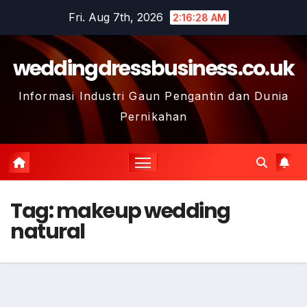
Skip
Fri. Aug 7th, 2026
2:16:29 AM
to
content
weddingdressbusiness.co.uk
Informasi Industri Gaun Pengantin dan Dunia
Pernikahan
Tag:
makeup wedding
natural