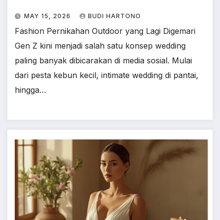
MAY 15, 2026
BUDI HARTONO
Fashion Pernikahan Outdoor yang Lagi Digemari
Gen Z kini menjadi salah satu konsep wedding
paling banyak dibicarakan di media sosial. Mulai
dari pesta kebun kecil, intimate wedding di pantai,
hingga…