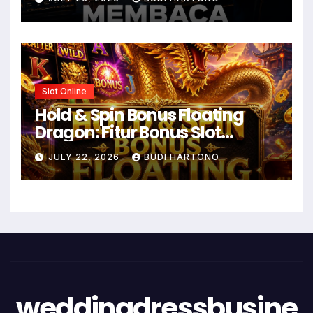
Slot Online
Hold & Spin Bonus Floating
Dragon: Fitur Bonus Slot
Bertema Asia dengan Hadiah
JULY 22, 2026
BUDI HARTONO
Menarik
weddingdressbusine