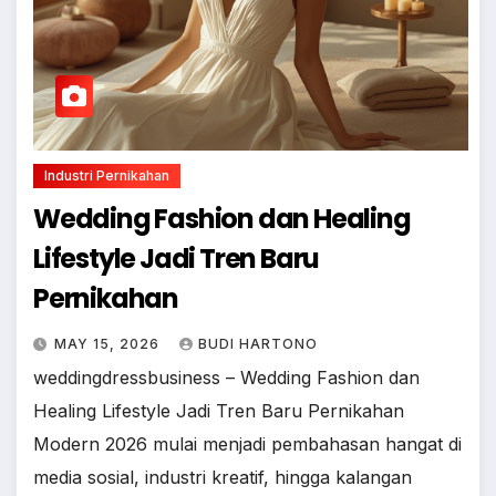
Industri Pernikahan
Wedding Fashion dan Healing
Lifestyle Jadi Tren Baru
Pernikahan
MAY 15, 2026
BUDI HARTONO
weddingdressbusiness – Wedding Fashion dan
Healing Lifestyle Jadi Tren Baru Pernikahan
Modern 2026 mulai menjadi pembahasan hangat di
media sosial, industri kreatif, hingga kalangan