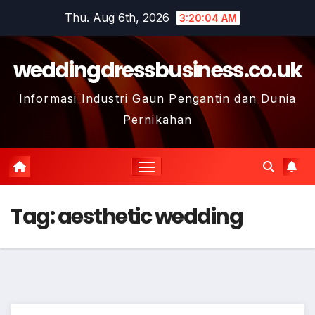
Skip
Thu. Aug 6th, 2026
3:20:04 AM
to
content
weddingdressbusiness.co.uk
Informasi Industri Gaun Pengantin dan Dunia
Pernikahan
Tag:
aesthetic wedding