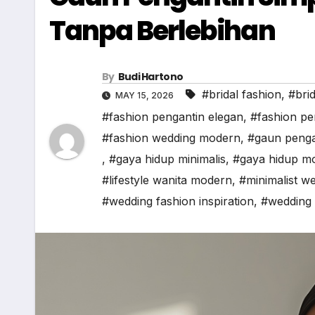
Tanpa Berlebihan
By
Budi Hartono
#bridal fashion
,
#brid
MAY 15, 2026
#fashion pengantin elegan
,
#fashion p
#fashion wedding modern
,
#gaun pengan
,
#gaya hidup minimalis
,
#gaya hidup m
#lifestyle wanita modern
,
#minimalist w
#wedding fashion inspiration
,
#wedding l