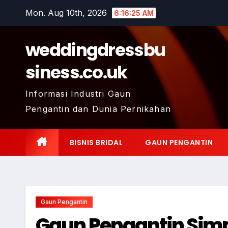
Skip
Mon. Aug 10th, 2026
6:16:26 AM
to
content
weddingdressbu
siness.co.uk
Informasi Industri Gaun
Pengantin dan Dunia Pernikahan
BISNIS BRIDAL
GAUN PENGANTIN
Gaun Pengantin
Gaun Pengantin Simp