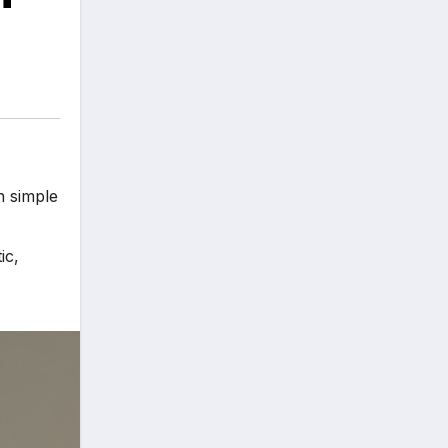
n simple
ic
,