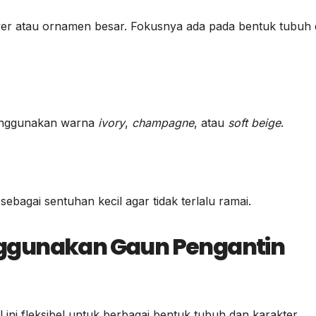
ayer atau ornamen besar. Fokusnya ada pada bentuk tubuh
 menggunakan warna
ivory
,
champagne
, atau
soft beige
.
ebagai sentuhan kecil agar tidak terlalu ramai.
ggunakan Gaun Pengantin
i fleksibel untuk berbagai bentuk tubuh dan karakter.