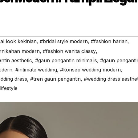
al look kekinian
,
#bridal style modern
,
#fashion harian
,
ernikahan modern
,
#fashion wanita classy
,
tin aesthetic
,
#gaun pengantin minimalis
,
#gaun penganti
odern
,
#intimate wedding
,
#konsep wedding modern
,
edding dress
,
#tren gaun pengantin
,
#wedding dress aesthet
ifestyle