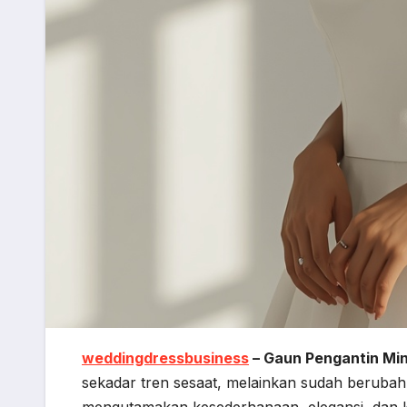
weddingdressbusiness
– Gaun Pengantin Min
sekadar tren sesaat, melainkan sudah berubah
mengutamakan kesederhanaan, elegansi, dan k