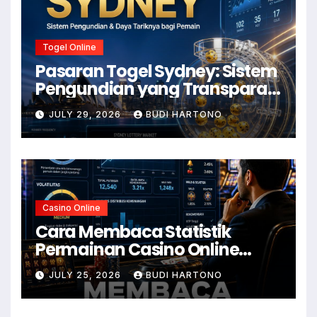
Togel Online
Pasaran Togel Sydney: Sistem
Pengundian yang Transparan
dan Daya Tariknya
JULY 29, 2026
BUDI HARTONO
Casino Online
Cara Membaca Statistik
Permainan Casino Online
dengan Lebih Mudah
JULY 25, 2026
BUDI HARTONO