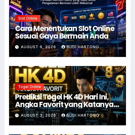
Slot Online
Cara Menentukan Slot Online
Sesuai Gaya Bermain Anda
AUGUST 6, 2026
BUDI HARTONO
Togel Online
Prediksi Togel HK 4D Hari Ini,
Angka Favorit yang Katanya
Susah Move On
AUGUST 3, 2026
BUDI HARTONO