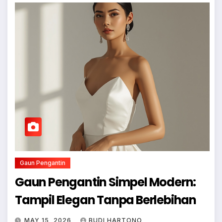
Gaun Pengantin
Gaun Pengantin Simpel Modern:
Tampil Elegan Tanpa Berlebihan
MAY 15, 2026
BUDI HARTONO