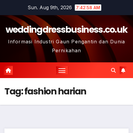
Skip
Sun. Aug 9th, 2026
7:42:58 AM
to
content
weddingdressbusiness.co.uk
Informasi Industri Gaun Pengantin dan Dunia
Pernikahan
Tag:
fashion harian