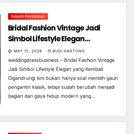
Industri Pernikahan
Bridal Fashion Vintage Jadi
Simbol Lifestyle Elegan
Digandrungi
MAY 15, 2026
BUDI HARTONO
weddingdressbusiness – Bridal Fashion Vintage
Jadi Simbol Lifestyle Elegan yang Kembali
Digandrungi kini bukan hanya soal memilih gaun
pengantin klasik, tetapi sudah berubah menjadi
bagian dari gaya hidup modern yang…