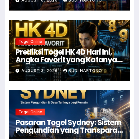
AUGUST 6, 2026
BUDI HARTONO
Togel Online
Prediksi Togel HK 4D Hari Ini,
Angka Favorit yang Katanya
Susah Move On
AUGUST 3, 2026
BUDI HARTONO
Togel Online
Pasaran Togel Sydney: Sistem
Pengundian yang Transparan
dan Daya Tariknya