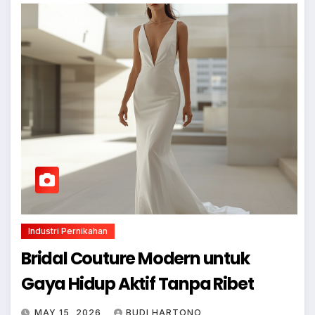
Industri Pernikahan
Bridal Couture Modern untuk
Gaya Hidup Aktif Tanpa Ribet
MAY 15, 2026
BUDI HARTONO