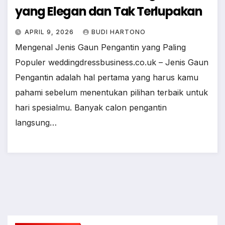
yang Elegan dan Tak Terlupakan
APRIL 9, 2026
BUDI HARTONO
Mengenal Jenis Gaun Pengantin yang Paling
Populer weddingdressbusiness.co.uk – Jenis Gaun
Pengantin adalah hal pertama yang harus kamu
pahami sebelum menentukan pilihan terbaik untuk
hari spesialmu. Banyak calon pengantin
langsung…