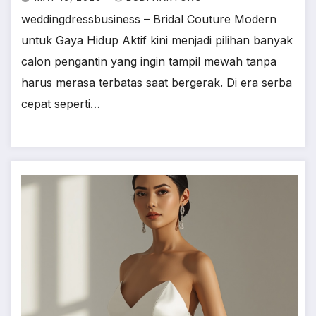
weddingdressbusiness – Bridal Couture Modern
untuk Gaya Hidup Aktif kini menjadi pilihan banyak
calon pengantin yang ingin tampil mewah tanpa
harus merasa terbatas saat bergerak. Di era serba
cepat seperti…