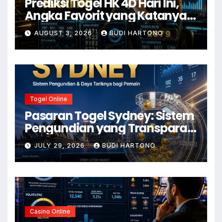
Prediksi Togel HK 4D Hari Ini,
Angka Favorit yang Katanya
Susah Move On
AUGUST 3, 2026
BUDI HARTONO
Togel Online
Pasaran Togel Sydney: Sistem
Pengundian yang Transparan
dan Daya Tariknya
JULY 29, 2026
BUDI HARTONO
Casino Online