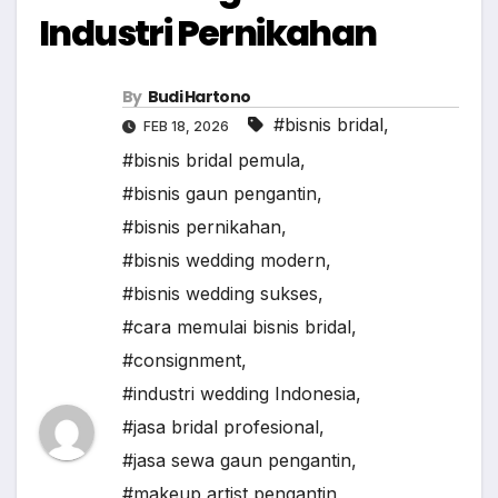
Industri Pernikahan
By
Budi Hartono
#bisnis bridal
,
FEB 18, 2026
#bisnis bridal pemula
,
#bisnis gaun pengantin
,
#bisnis pernikahan
,
#bisnis wedding modern
,
#bisnis wedding sukses
,
#cara memulai bisnis bridal
,
#consignment
,
#industri wedding Indonesia
,
#jasa bridal profesional
,
#jasa sewa gaun pengantin
,
#makeup artist pengantin
,