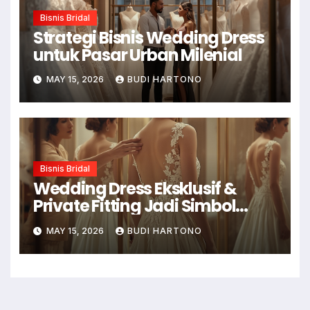
Bisnis Bridal
Strategi Bisnis Wedding Dress
untuk Pasar Urban Milenial
MAY 15, 2026
BUDI HARTONO
Bisnis Bridal
Wedding Dress Eksklusif &
Private Fitting Jadi Simbol
Gaya Hidup
MAY 15, 2026
BUDI HARTONO