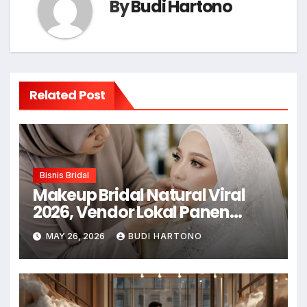
By
Budi Hartono
Related Post
Bisnis Bridal
Makeup Bridal Natural Viral
2026, Vendor Lokal Panen
Pesanan
MAY 26, 2026
BUDI HARTONO