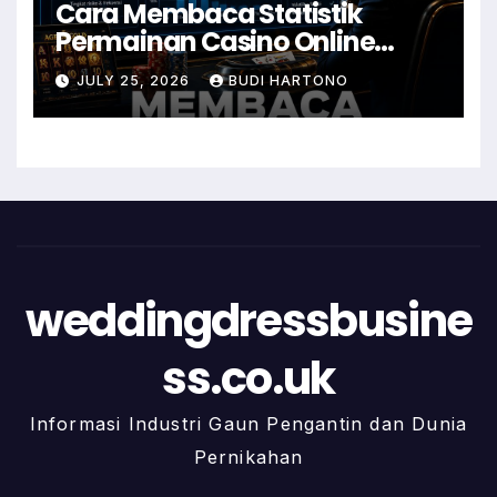
Cara Membaca Statistik
Permainan Casino Online
dengan Lebih Mudah
JULY 25, 2026
BUDI HARTONO
weddingdressbusine
ss.co.uk
Informasi Industri Gaun Pengantin dan Dunia
Pernikahan