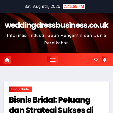
Skip
Sat. Aug 8th, 2026
7:45:56 PM
to
content
weddingdressbusiness.co.uk
Informasi Industri Gaun Pengantin dan Dunia
Pernikahan
Bisnis Bridal
Bisnis Bridal: Peluang
dan Strategi Sukses di