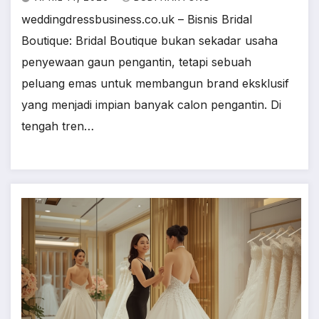
weddingdressbusiness.co.uk – Bisnis Bridal
Boutique: Bridal Boutique bukan sekadar usaha
penyewaan gaun pengantin, tetapi sebuah
peluang emas untuk membangun brand eksklusif
yang menjadi impian banyak calon pengantin. Di
tengah tren…