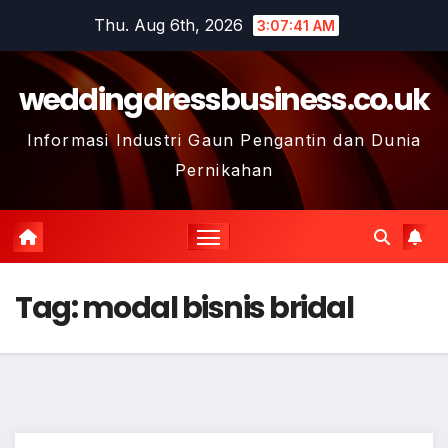
Skip
Thu. Aug 6th, 2026
3:07:41 AM
to
content
weddingdressbusiness.co.uk
Informasi Industri Gaun Pengantin dan Dunia
Pernikahan
Tag:
modal bisnis bridal