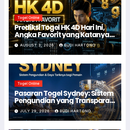
Togel Online
Prediksi Togel HK 4D Hari Ini,
Angka Favorit yang Katanya
Susah Move On
AUGUST 3, 2026
BUDI HARTONO
Togel Online
Pasaran Togel Sydney: Sistem
Pengundian yang Transparan
dan Daya Tariknya
JULY 29, 2026
BUDI HARTONO