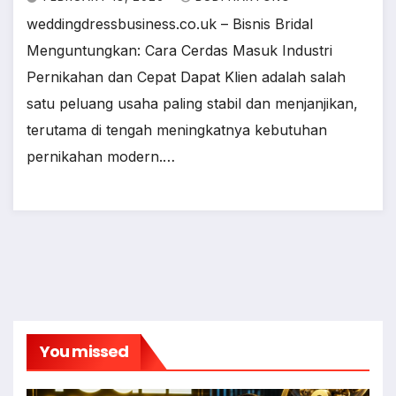
weddingdressbusiness.co.uk – Bisnis Bridal
Menguntungkan: Cara Cerdas Masuk Industri
Pernikahan dan Cepat Dapat Klien adalah salah
satu peluang usaha paling stabil dan menjanjikan,
terutama di tengah meningkatnya kebutuhan
pernikahan modern.…
You missed