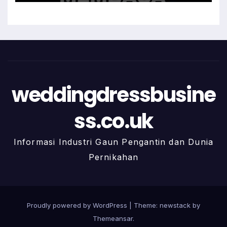
weddingdressbusine
ss.co.uk
Informasi Industri Gaun Pengantin dan Dunia
Pernikahan
Proudly powered by WordPress
|
Theme: newstack by
Themeansar
.