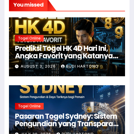
You missed
Togel Online
Prediksi Togel HK 4D Hari Ini,
Angka Favorit yang Katanya
Susah Move On
AUGUST 3, 2026
BUDI HARTONO
Togel Online
Pasaran Togel Sydney: Sistem
Pengundian yang Transparan
dan Daya Tariknya