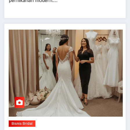
pernikahan modern.…
Bisnis Bridal