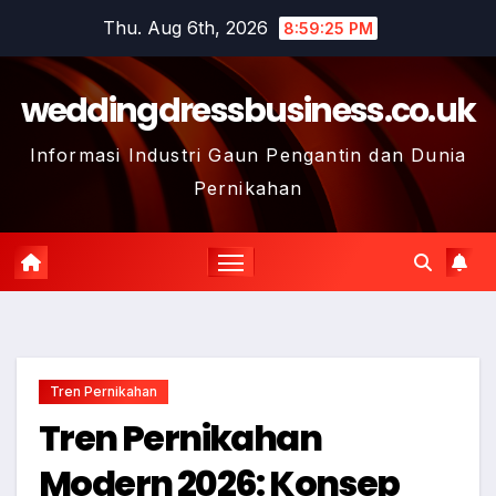
Skip
Thu. Aug 6th, 2026
8:59:27 PM
to
content
weddingdressbusiness.co.uk
Informasi Industri Gaun Pengantin dan Dunia
Pernikahan
Tren Pernikahan
Tren Pernikahan
Modern 2026: Konsep