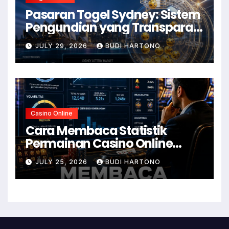
Pasaran Togel Sydney: Sistem
Pengundian yang Transparan
dan Daya Tariknya
JULY 29, 2026
BUDI HARTONO
Casino Online
Cara Membaca Statistik
Permainan Casino Online
dengan Lebih Mudah
JULY 25, 2026
BUDI HARTONO