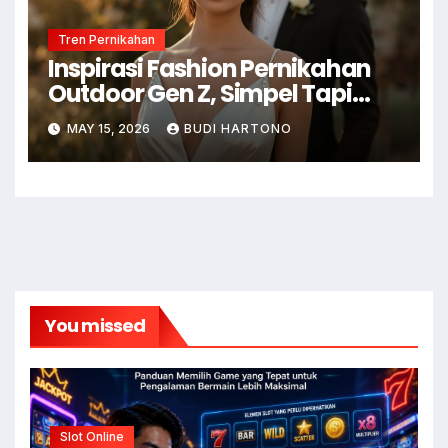
Tren Pernikahan
Inspirasi Fashion Pernikahan
Outdoor Gen Z, Simpel Tapi
Mewah
MAY 15, 2026
BUDI HARTONO
You missed
Slot Online