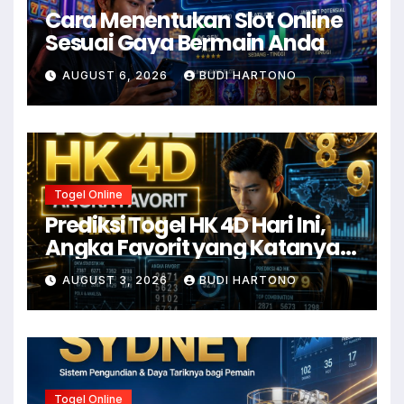
Cara Menentukan Slot Online
Sesuai Gaya Bermain Anda
AUGUST 6, 2026
BUDI HARTONO
Togel Online
Prediksi Togel HK 4D Hari Ini,
Angka Favorit yang Katanya
Susah Move On
AUGUST 3, 2026
BUDI HARTONO
Togel Online