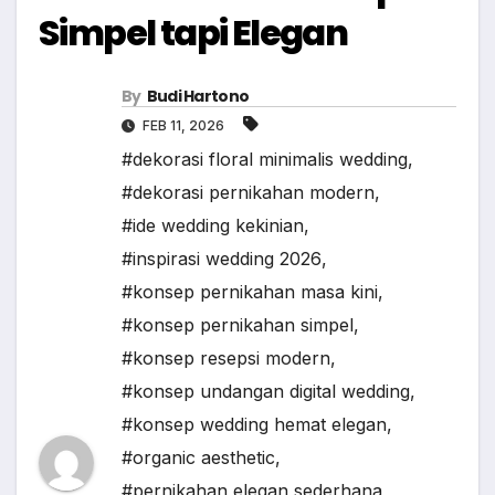
Simpel tapi Elegan
By
Budi Hartono
FEB 11, 2026
#dekorasi floral minimalis wedding
,
#dekorasi pernikahan modern
,
#ide wedding kekinian
,
#inspirasi wedding 2026
,
#konsep pernikahan masa kini
,
#konsep pernikahan simpel
,
#konsep resepsi modern
,
#konsep undangan digital wedding
,
#konsep wedding hemat elegan
,
#organic aesthetic
,
#pernikahan elegan sederhana
,