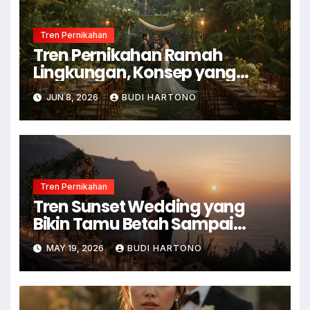
Tren Pernikahan
Tren Pernikahan Ramah
Lingkungan, Konsep yang
Makin Diminati
JUN 8, 2026
BUDI HARTONO
Tren Pernikahan
Tren Sunset Wedding yang
Bikin Tamu Betah Sampai
Malam
MAY 19, 2026
BUDI HARTONO