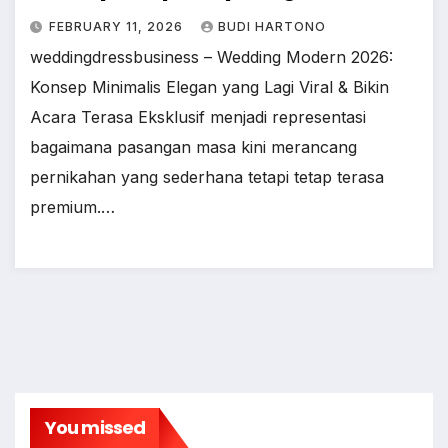
FEBRUARY 11, 2026
BUDI HARTONO
weddingdressbusiness – Wedding Modern 2026:
Konsep Minimalis Elegan yang Lagi Viral & Bikin
Acara Terasa Eksklusif menjadi representasi
bagaimana pasangan masa kini merancang
pernikahan yang sederhana tetapi tetap terasa
premium.…
You missed