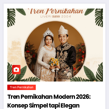
Tren Pernikahan
Tren Pernikahan Modern 2026:
Konsep Simpel tapi Elegan