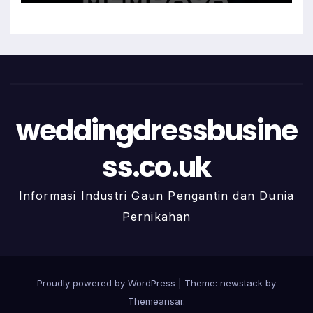
weddingdressbusine
ss.co.uk
Informasi Industri Gaun Pengantin dan Dunia
Pernikahan
Proudly powered by WordPress
|
Theme: newstack by
Themeansar
.