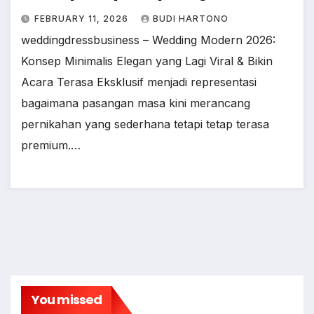
FEBRUARY 11, 2026
BUDI HARTONO
weddingdressbusiness – Wedding Modern 2026:
Konsep Minimalis Elegan yang Lagi Viral & Bikin
Acara Terasa Eksklusif menjadi representasi
bagaimana pasangan masa kini merancang
pernikahan yang sederhana tetapi tetap terasa
premium.…
You missed