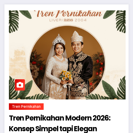
Tren Pernikahan
Tren Pernikahan Modern 2026:
Konsep Simpel tapi Elegan