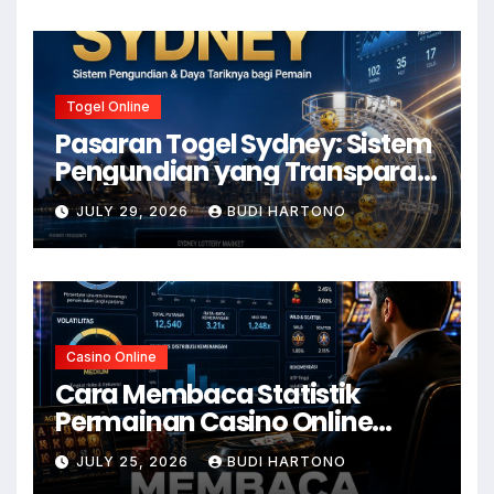
Togel Online
Pasaran Togel Sydney: Sistem
Pengundian yang Transparan
dan Daya Tariknya
JULY 29, 2026
BUDI HARTONO
Casino Online
Cara Membaca Statistik
Permainan Casino Online
dengan Lebih Mudah
JULY 25, 2026
BUDI HARTONO