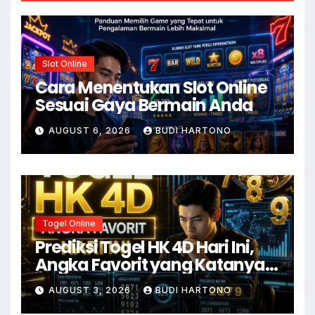
Slot Online
Cara Menentukan Slot Online
Sesuai Gaya Bermain Anda
AUGUST 6, 2026
BUDI HARTONO
Togel Online
Prediksi Togel HK 4D Hari Ini,
Angka Favorit yang Katanya
Susah Move On
AUGUST 3, 2026
BUDI HARTONO