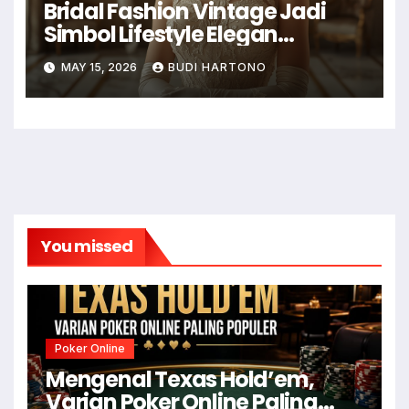
Bridal Fashion Vintage Jadi
Simbol Lifestyle Elegan
Digandrungi
MAY 15, 2026
BUDI HARTONO
You missed
Poker Online
Mengenal Texas Hold’em,
Varian Poker Online Paling