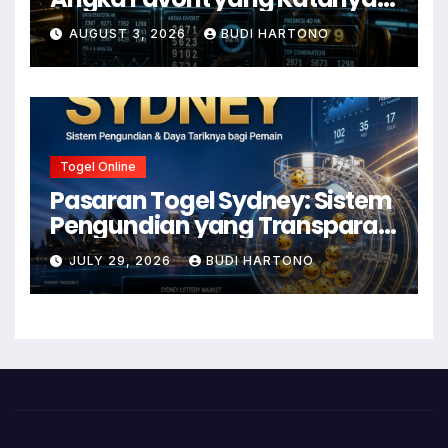
Susah Move On
AUGUST 3, 2026
BUDI HARTONO
Togel Online
Pasaran Togel Sydney: Sistem
Pengundian yang Transparan
dan Daya Tariknya
JULY 29, 2026
BUDI HARTONO