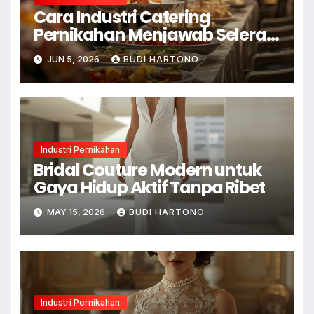
Cara Industri Catering
Pernikahan Menjawab Selera
Modern
JUN 5, 2026
BUDI HARTONO
Industri Pernikahan
Bridal Couture Modern untuk
Gaya Hidup Aktif Tanpa Ribet
MAY 15, 2026
BUDI HARTONO
Industri Pernikahan