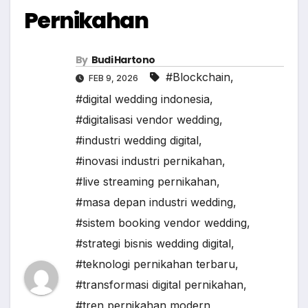
Pernikahan
By
Budi Hartono
#Blockchain
,
FEB 9, 2026
#digital wedding indonesia
,
#digitalisasi vendor wedding
,
#industri wedding digital
,
#inovasi industri pernikahan
,
#live streaming pernikahan
,
#masa depan industri wedding
,
#sistem booking vendor wedding
,
#strategi bisnis wedding digital
,
#teknologi pernikahan terbaru
,
#transformasi digital pernikahan
,
#tren pernikahan modern
,