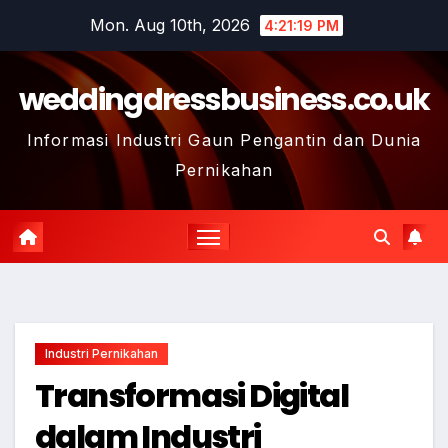
Skip
Mon. Aug 10th, 2026
4:21:20 PM
to
content
weddingdressbusiness.co.uk
Informasi Industri Gaun Pengantin dan Dunia
Pernikahan
Industri Pernikahan
Transformasi Digital
dalam Industri