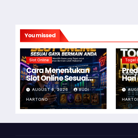
You missed
Slot Online
Togel 
Cara Menentukan
Pred
Slot Online Sesuai
Hari
Gaya Bermain Anda
Favo
AUGUST 6, 2026
BUDI
AUG
Kat
Mov
HARTONO
HARTO