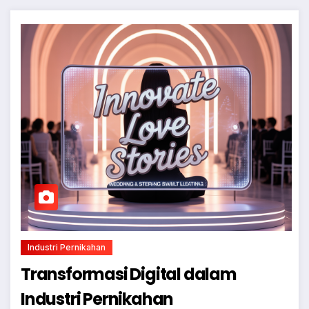
Industri Pernikahan
Transformasi Digital dalam
Industri Pernikahan