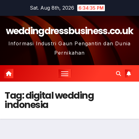
Skip
Sat. Aug 8th, 2026
6:34:35 PM
to
content
weddingdressbusiness.co.uk
Informasi Industri Gaun Pengantin dan Dunia
Pernikahan
Tag:
digital wedding
indonesia