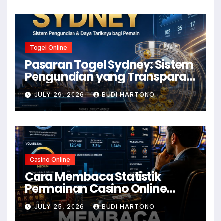
Togel Online
Pasaran Togel Sydney: Sistem
Pengundian yang Transparan
dan Daya Tariknya
JULY 29, 2026
BUDI HARTONO
Casino Online
Cara Membaca Statistik
Permainan Casino Online
dengan Lebih Mudah
JULY 25, 2026
BUDI HARTONO