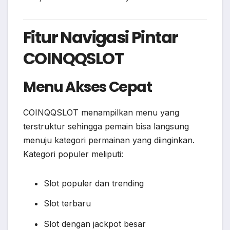
Fitur Navigasi Pintar
COINQQSLOT
Menu Akses Cepat
COINQQSLOT menampilkan menu yang
terstruktur sehingga pemain bisa langsung
menuju kategori permainan yang diinginkan.
Kategori populer meliputi:
Slot populer dan trending
Slot terbaru
Slot dengan jackpot besar