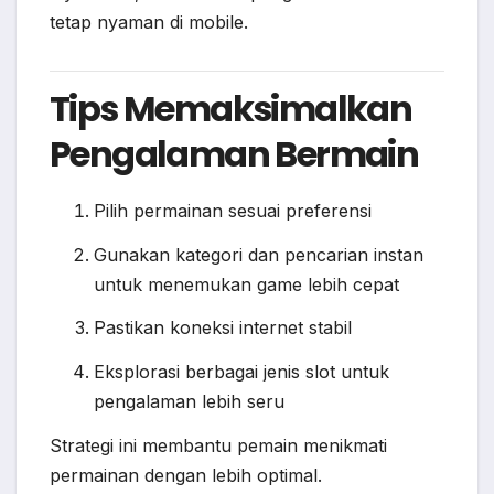
tetap nyaman di mobile.
Tips Memaksimalkan
Pengalaman Bermain
Pilih permainan sesuai preferensi
Gunakan kategori dan pencarian instan
untuk menemukan game lebih cepat
Pastikan koneksi internet stabil
Eksplorasi berbagai jenis slot untuk
pengalaman lebih seru
Strategi ini membantu pemain menikmati
permainan dengan lebih optimal.