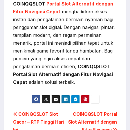
COINQQSLOT
Portal Slot Alternatif dengan
Fitur Navigasi Cepat
menghadirkan akses
instan dan pengalaman bermain nyaman bagi
penggemar slot digital. Dengan navigasi pintar,
tampilan modern, dan ragam permainan
menarik, portal ini menjadi pilihan tepat untuk
menikmati game favorit tanpa hambatan. Bagi
pemain yang ingin akses cepat dan
pengalaman bermain efisien,
COINQQSLOT
Portal Slot Alternatif dengan Fitur Navigasi
Cepat
adalah solusi terbaik.
Post
COINQQSLOT Slot
COINQQSLOT Portal
Gacor – RTP Tinggi Hari
Slot Alternatif dengan
navigation
Ini
Fitur Navigasi