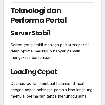
Teknologi dan
Performa Portal
Server Stabil
Server yang stabil menjaga performa portal
tetap optimal meskipun banyak pemain
mengakses bersamaan.
Loading Cepat
Optimasi portal membuat halaman dimuat
dengan cepat, sehingga pemain bisa langsung
memulai permainan tanpa menunggu lama.