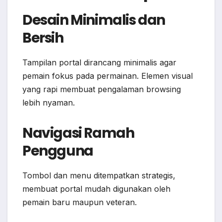
Desain Minimalis dan
Bersih
Tampilan portal dirancang minimalis agar
pemain fokus pada permainan. Elemen visual
yang rapi membuat pengalaman browsing
lebih nyaman.
Navigasi Ramah
Pengguna
Tombol dan menu ditempatkan strategis,
membuat portal mudah digunakan oleh
pemain baru maupun veteran.