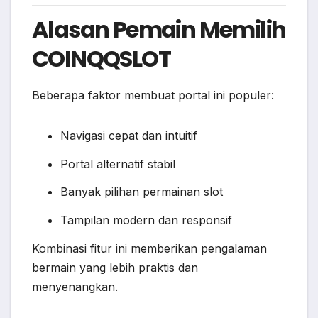
Alasan Pemain Memilih
COINQQSLOT
Beberapa faktor membuat portal ini populer:
Navigasi cepat dan intuitif
Portal alternatif stabil
Banyak pilihan permainan slot
Tampilan modern dan responsif
Kombinasi fitur ini memberikan pengalaman
bermain yang lebih praktis dan
menyenangkan.