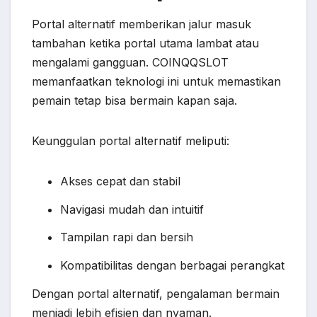
Portal alternatif memberikan jalur masuk
tambahan ketika portal utama lambat atau
mengalami gangguan. COINQQSLOT
memanfaatkan teknologi ini untuk memastikan
pemain tetap bisa bermain kapan saja.
Keunggulan portal alternatif meliputi:
Akses cepat dan stabil
Navigasi mudah dan intuitif
Tampilan rapi dan bersih
Kompatibilitas dengan berbagai perangkat
Dengan portal alternatif, pengalaman bermain
menjadi lebih efisien dan nyaman.