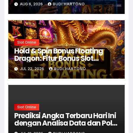
AUG 6, 2026
BUDI HARTONO
Slot Online
Hold & Spin Bonus Floating
Dragon: Fitur Bonus Slot
Bertema Asia dengan Hadiah
JUL 22, 2026
BUDI HARTONO
Menarik
Slot Online
Prediksi Angka Terbaru Hari Ini
dengan Analisa Data dan Pola
Angka Menarik