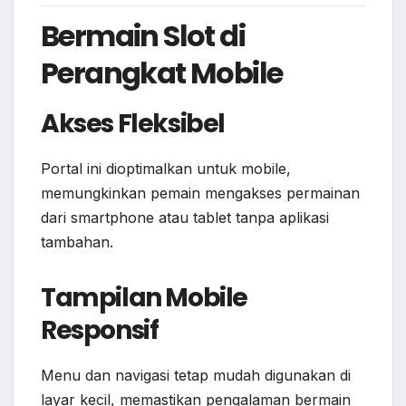
Bermain Slot di
Perangkat Mobile
Akses Fleksibel
Portal ini dioptimalkan untuk mobile,
memungkinkan pemain mengakses permainan
dari smartphone atau tablet tanpa aplikasi
tambahan.
Tampilan Mobile
Responsif
Menu dan navigasi tetap mudah digunakan di
layar kecil, memastikan pengalaman bermain