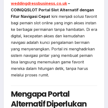
weddingdressbusiness.co.uk
–
COINQQSLOT Portal Slot Alternatif dengan
Fitur Navigasi Cepat
kini menjadi solusi favorit
bagi pemain slot online yang ingin akses instan
ke berbagai permainan tanpa hambatan. Di era
digital, kecepatan akses dan kemudahan
navigasi adalah kunci pengalaman bermain
yang menyenangkan. Portal ini menghadirkan
sistem navigasi pintar yang membuat pemain
bisa langsung menemukan game favorit
mereka dalam hitungan detik, tanpa harus
melalui proses rumit.
Mengapa Portal
Alternatif Diperlukan