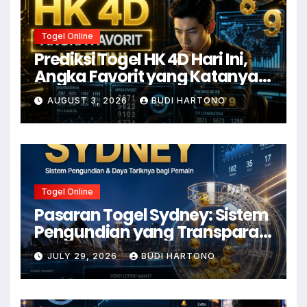
Togel Online
Prediksi Togel HK 4D Hari Ini,
Angka Favorit yang Katanya
Susah Move On
AUGUST 3, 2026
BUDI HARTONO
Togel Online
Pasaran Togel Sydney: Sistem
Pengundian yang Transparan
dan Daya Tariknya
JULY 29, 2026
BUDI HARTONO