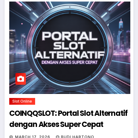
Slot Online
COINQQSLOT: Portal Slot Alternatif
dengan Akses Super Cepat
MARCH 17, 2026
BUDI HARTONO