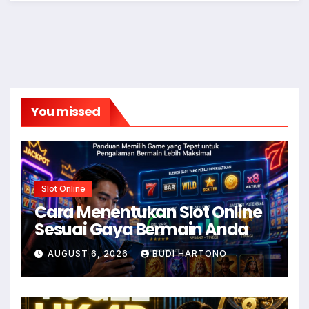
You missed
Slot Online
Cara Menentukan Slot Online
Sesuai Gaya Bermain Anda
AUGUST 6, 2026
BUDI HARTONO