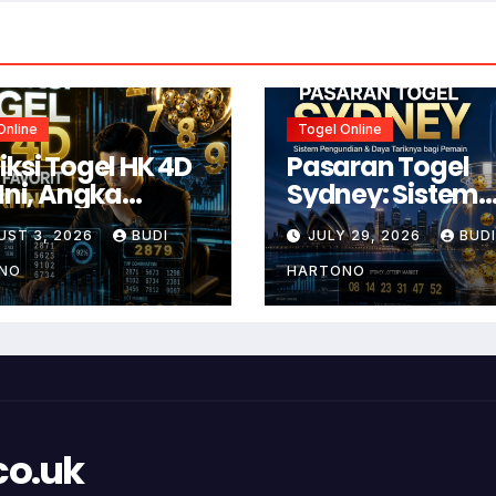
Online
Togel Online
iksi Togel HK 4D
Pasaran Togel
 Ini, Angka
Sydney: Sistem
rit yang
Pengundian ya
UST 3, 2026
BUDI
JULY 29, 2026
BUDI
anya Susah
Transparan dan
e On
Daya Tariknya
NO
HARTONO
co.uk