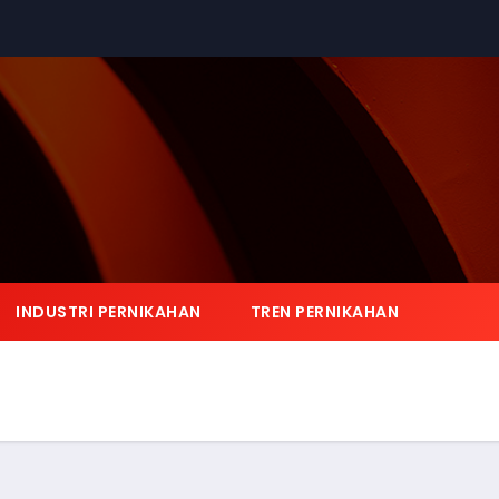
INDUSTRI PERNIKAHAN
TREN PERNIKAHAN