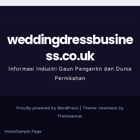
weddingdressbusine
ss.co.uk
Informasi Industri Gaun Pengantin dan Dunia
Pernikahan
Proudly powered by WordPress
|
Theme: newstack by
Themeansar
.
Home
Sample Page