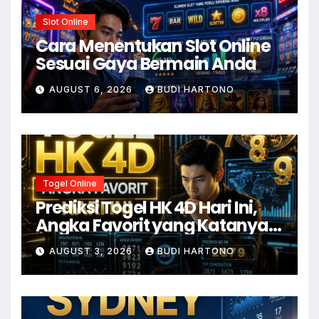
Slot Online
Cara Menentukan Slot Online
Sesuai Gaya Bermain Anda
AUGUST 6, 2026
BUDI HARTONO
Togel Online
Prediksi Togel HK 4D Hari Ini,
Angka Favorit yang Katanya
Susah Move On
AUGUST 3, 2026
BUDI HARTONO