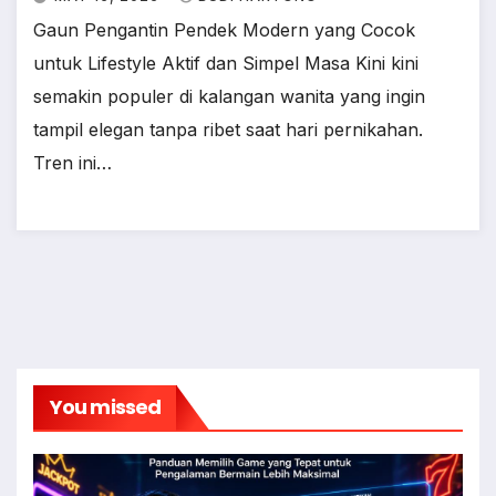
Gaun Pengantin Pendek Modern yang Cocok
untuk Lifestyle Aktif dan Simpel Masa Kini kini
semakin populer di kalangan wanita yang ingin
tampil elegan tanpa ribet saat hari pernikahan.
Tren ini…
You missed