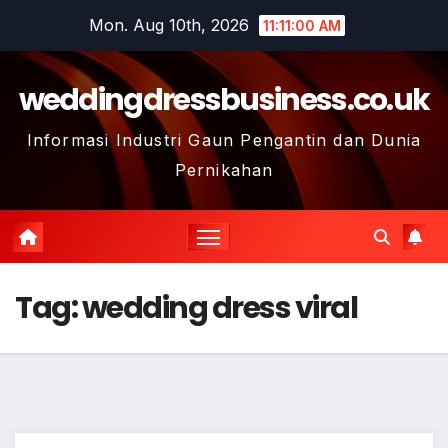
Skip
Mon. Aug 10th, 2026
11:11:01 AM
to
content
weddingdressbusiness.co.uk
Informasi Industri Gaun Pengantin dan Dunia
Pernikahan
Tag:
wedding dress viral