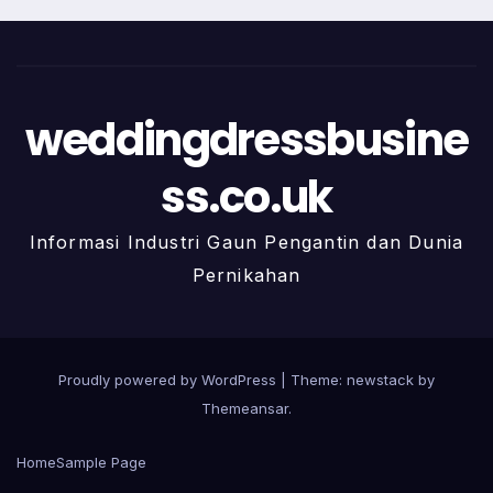
weddingdressbusine
ss.co.uk
Informasi Industri Gaun Pengantin dan Dunia
Pernikahan
Proudly powered by WordPress
|
Theme: newstack by
Themeansar
.
Home
Sample Page