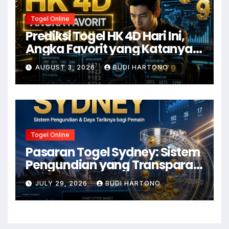
Togel Online
Prediksi Togel HK 4D Hari Ini,
Angka Favorit yang Katanya
Susah Move On
AUGUST 3, 2026
BUDI HARTONO
Togel Online
Pasaran Togel Sydney: Sistem
Pengundian yang Transparan
dan Daya Tariknya
JULY 29, 2026
BUDI HARTONO