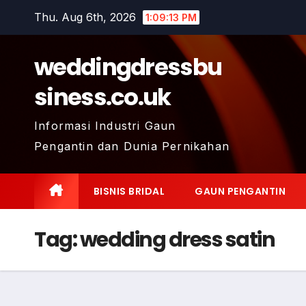
Skip
Thu. Aug 6th, 2026
1:09:14 PM
to
content
weddingdressbu
siness.co.uk
Informasi Industri Gaun
Pengantin dan Dunia Pernikahan
BISNIS BRIDAL
GAUN PENGANTIN
Tag:
wedding dress satin