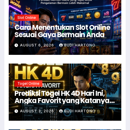
Slot Online
Cara Menentukan Slot Online
Sesuai Gaya Bermain Anda
AUGUST 6, 2026
BUDI HARTONO
Togel Online
Prediksi Togel HK 4D Hari Ini,
Angka Favorit yang Katanya
Susah Move On
AUGUST 3, 2026
BUDI HARTONO