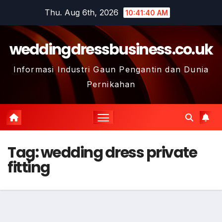
Skip
Thu. Aug 6th, 2026
10:41:41 AM
to
content
weddingdressbusiness.co.uk
Informasi Industri Gaun Pengantin dan Dunia
Pernikahan
Tag:
wedding dress private
fitting