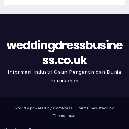
weddingdressbusine
ss.co.uk
Informasi Industri Gaun Pengantin dan Dunia
Pernikahan
Proudly powered by WordPress
|
Theme: newstack by
Themeansar
.