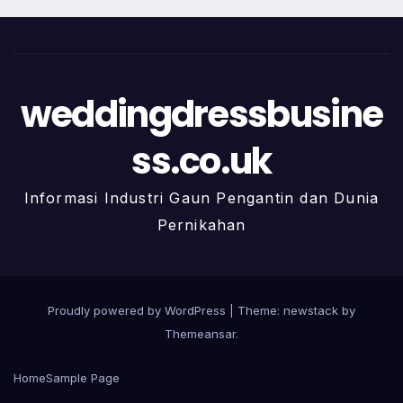
weddingdressbusine
ss.co.uk
Informasi Industri Gaun Pengantin dan Dunia
Pernikahan
Proudly powered by WordPress
|
Theme: newstack by
Themeansar
.
Home
Sample Page